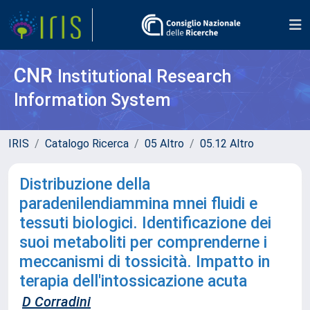
CNR
Institutional Research
Information System
IRIS
Catalogo Ricerca
05 Altro
05.12 Altro
Distribuzione della
paradenilendiammina mnei fluidi e
tessuti biologici. Identificazione dei
suoi metaboliti per comprenderne i
meccanismi di tossicità. Impatto in
terapia dell'intossicazione acuta
D Corradini