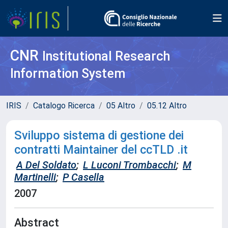
CNR
Institutional Research
Information System
IRIS
Catalogo Ricerca
05 Altro
05.12 Altro
Sviluppo sistema di gestione dei
contratti Maintainer del ccTLD .it
A Del Soldato
;
L Luconi Trombacchi
;
M
Martinelli
;
P Casella
2007
Abstract