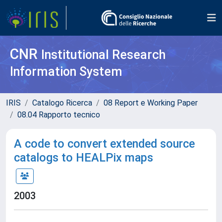
CNR
Institutional Research
Information System
IRIS
Catalogo Ricerca
08 Report e Working Paper
08.04 Rapporto tecnico
A code to convert extended source
catalogs to HEALPix maps
2003