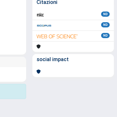
Citazioni
ND
ND
ND
social impact