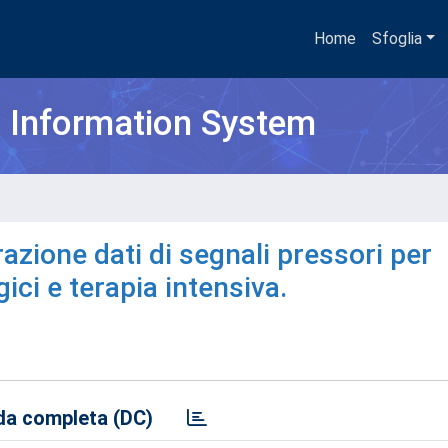
Home
Sfoglia
h Information System
azione dati di segnali pressori per
gici e terapia intensiva.
a completa (DC)