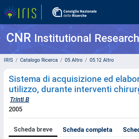
CNR
Institutional Researc
IRIS
Catalogo Ricerca
05 Altro
05.12 Altro
Sistema di acquisizione ed elabor
utilizzo, durante interventi chirur
Trinti B
2005
Scheda breve
Scheda completa
Sched