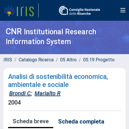
CNR
Institutional Research
Information System
IRIS
Catalogo Ricerca
05 Altro
05.19 Progetto
Analisi di sostenibilità economica,
ambientale e sociale
Brondi C
;
Marialto R
2004
Scheda breve
Scheda completa