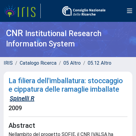
CNR
Institutional Research
Information System
IRIS
Catalogo Ricerca
05 Altro
05.12 Altro
La filiera dell'imballatura: stoccaggio
e cippatura delle ramaglie imballate
Spinelli R
2009
Abstract
Nellambito del progetto SOFIE, il CNR IVALSA ha