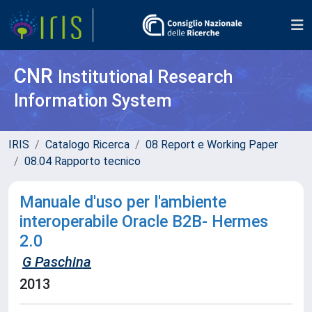
CNR
Institutional Research
Information System
IRIS
Catalogo Ricerca
08 Report e Working Paper
08.04 Rapporto tecnico
Manuale d'uso per l'ambiente
interoperabile Oracle B2B- Hermes
2.0
G Paschina
2013