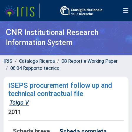
CNR
Institutional Research
Information System
IRIS
Catalogo Ricerca
08 Report e Working Paper
08.04 Rapporto tecnico
ISEPS procurement follow up and
technical contractual file
Toigo V
2011
Scheda breve
Scheda completa