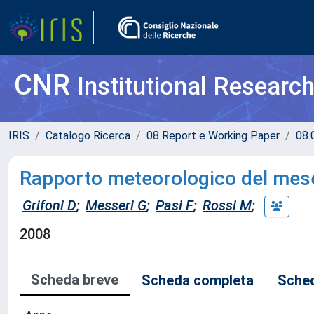
CNR
Institutional Researc
IRIS
Catalogo Ricerca
08 Report e Working Paper
08.
Rapporto meteorologico del mes
Grifoni D
;
Messeri G
;
Pasi F
;
Rossi M
;
2008
Scheda breve
Scheda completa
Sched