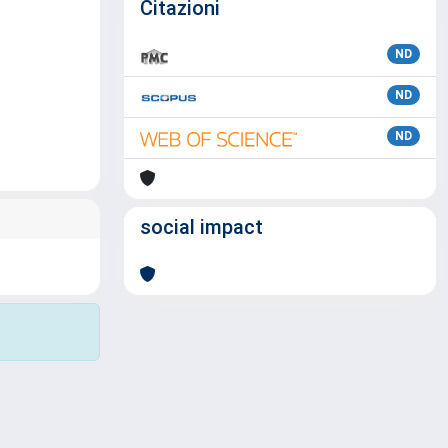
Citazioni
ND
ND
ND
social impact