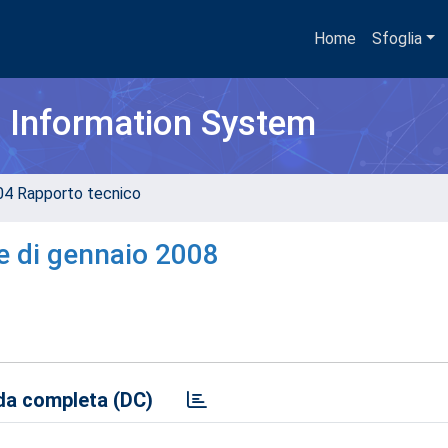
Home
Sfoglia
h Information System
04 Rapporto tecnico
e di gennaio 2008
a completa (DC)