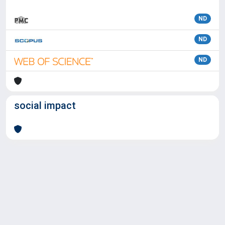
ND
ND
ND
social impact
Powered by
IRIS
-
about IRIS
-