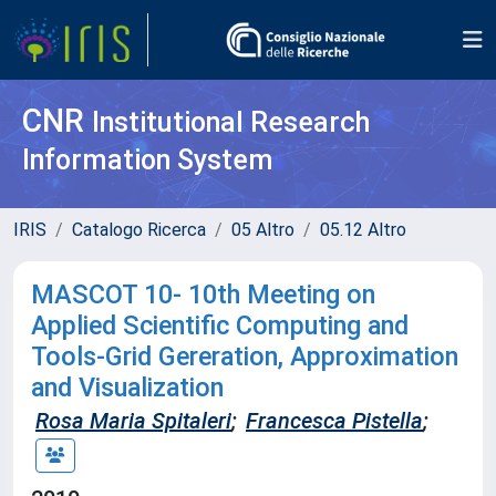
CNR
Institutional Research
Information System
IRIS
Catalogo Ricerca
05 Altro
05.12 Altro
MASCOT 10- 10th Meeting on
Applied Scientific Computing and
Tools-Grid Gereration, Approximation
and Visualization
Rosa Maria Spitaleri
;
Francesca Pistella
;