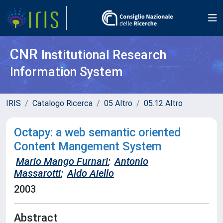
CNR
Institutional Research
Information System
IRIS
Catalogo Ricerca
05 Altro
05.12 Altro
Octapy: a web semantic oriented
Content Mangement System
Mario Mango Furnari
;
Antonio
Massarotti
;
Aldo Aiello
2003
Abstract