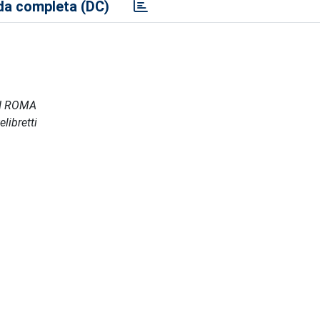
a completa (DC)
DI ROMA
libretti