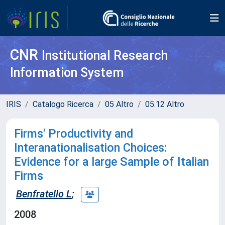
CNR
Institutional Research
Information System
IRIS
Catalogo Ricerca
05 Altro
05.12 Altro
Firms' Productivity and
Interanationalisation Choices:
Evidence for a large Sample of Italian
Firms
Benfratello L
;
2008