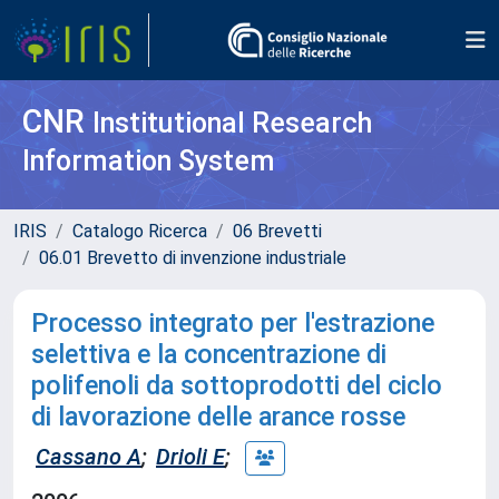
CNR
Institutional Research
Information System
IRIS
Catalogo Ricerca
06 Brevetti
06.01 Brevetto di invenzione industriale
Processo integrato per l'estrazione
selettiva e la concentrazione di
polifenoli da sottoprodotti del ciclo
di lavorazione delle arance rosse
Cassano A
;
Drioli E
;