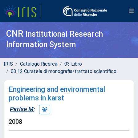
CNR
Institutional Research
Information System
IRIS
Catalogo Ricerca
03 Libro
03.12 Curatela di monografia/trattato scientifico
Engineering and environmental
problems in karst
Parise M
;
2008