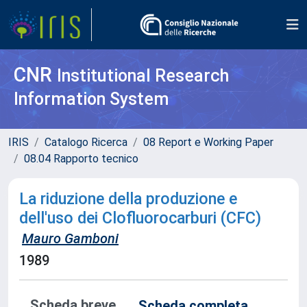
CNR
Institutional Research
Information System
IRIS
Catalogo Ricerca
08 Report e Working Paper
08.04 Rapporto tecnico
La riduzione della produzione e
dell'uso dei Clofluorocarburi (CFC)
Mauro Gamboni
1989
Scheda breve
Scheda completa