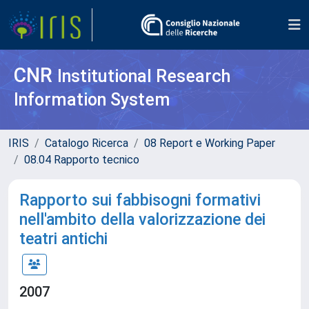
CNR
Institutional Research
Information System
IRIS
Catalogo Ricerca
08 Report e Working Paper
08.04 Rapporto tecnico
Rapporto sui fabbisogni formativi
nell'ambito della valorizzazione dei
teatri antichi
2007