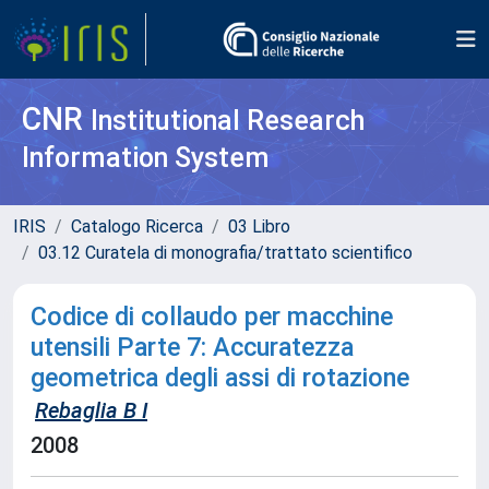
CNR
Institutional Research
Information System
IRIS
Catalogo Ricerca
03 Libro
03.12 Curatela di monografia/trattato scientifico
Codice di collaudo per macchine
utensili Parte 7: Accuratezza
geometrica degli assi di rotazione
Rebaglia B I
2008