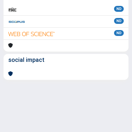
ND
ND
ND
social impact
Powered by
IRIS
-
about IRIS
-
Utilizzo dei cookie