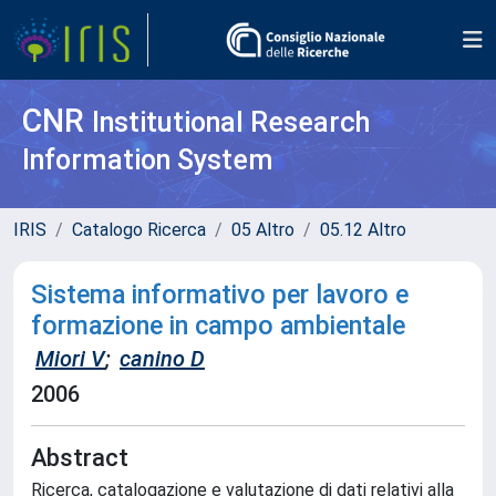
CNR
Institutional Research
Information System
IRIS
Catalogo Ricerca
05 Altro
05.12 Altro
Sistema informativo per lavoro e
formazione in campo ambientale
Miori V
;
canino D
2006
Abstract
Ricerca, catalogazione e valutazione di dati relativi alla