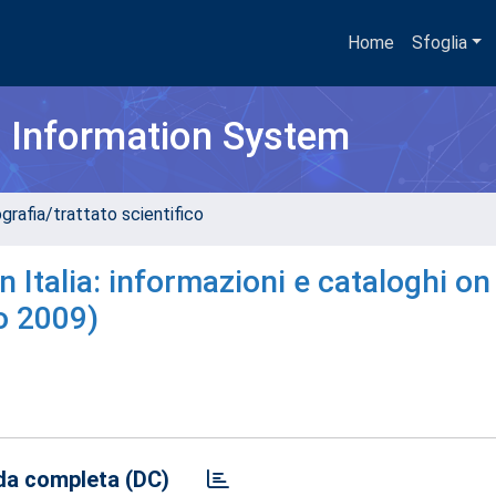
Home
Sfoglia
h Information System
grafia/trattato scientifico
n Italia: informazioni e cataloghi on 
o 2009)
a completa (DC)