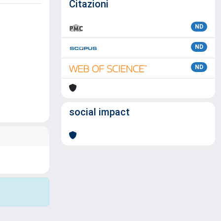
Citazioni
ND
ND
ND
social impact