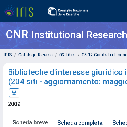
CNR
Institutional Researc
IRIS
Catalogo Ricerca
03 Libro
03.12 Curatela di mono
Biblioteche d'interesse giuridico i
(204 siti - aggiornamento: maggi
2009
Scheda breve
Scheda completa
Sched