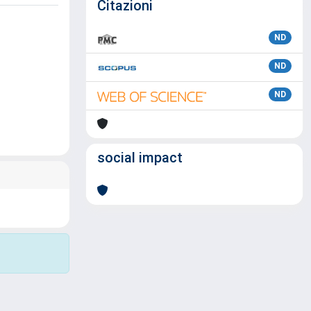
Citazioni
ND
ND
ND
social impact