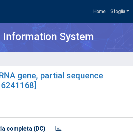
Home
Sfoglia
h Information System
RNA gene, partial sequence
16241168]
a completa (DC)