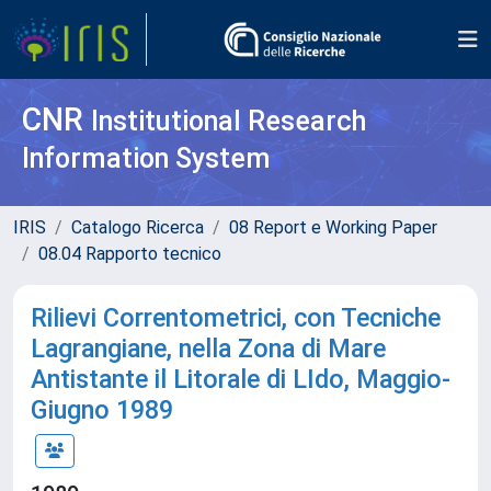
CNR
Institutional Research
Information System
IRIS
Catalogo Ricerca
08 Report e Working Paper
08.04 Rapporto tecnico
Rilievi Correntometrici, con Tecniche
Lagrangiane, nella Zona di Mare
Antistante il Litorale di LIdo, Maggio-
Giugno 1989