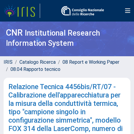
CNR
Institutional Research
Information System
IRIS
Catalogo Ricerca
08 Report e Working Paper
08.04 Rapporto tecnico
Relazione Tecnica 4456bis/RT/07 -
Calibrazione dell'apparecchiatura per
la misura della conduttività termica,
tipo "campione singolo in
configurazione simmetrica", modello
FOX 314 della LaserComp, numero di