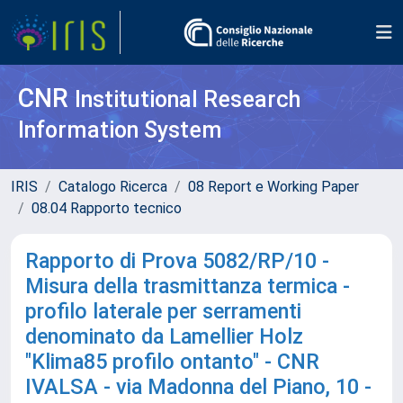
CNR
Institutional Research
Information System
IRIS
Catalogo Ricerca
08 Report e Working Paper
08.04 Rapporto tecnico
Rapporto di Prova 5082/RP/10 -
Misura della trasmittanza termica -
profilo laterale per serramenti
denominato da Lamellier Holz
"Klima85 profilo ontanto" - CNR
IVALSA - via Madonna del Piano, 10 -