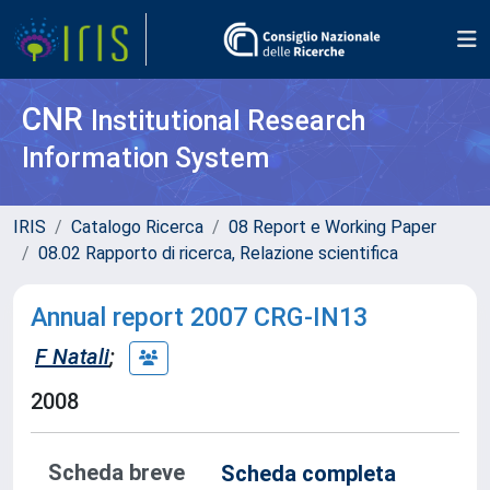
CNR
Institutional Research
Information System
IRIS
Catalogo Ricerca
08 Report e Working Paper
08.02 Rapporto di ricerca, Relazione scientifica
Annual report 2007 CRG-IN13
F Natali
;
2008
Scheda breve
Scheda completa