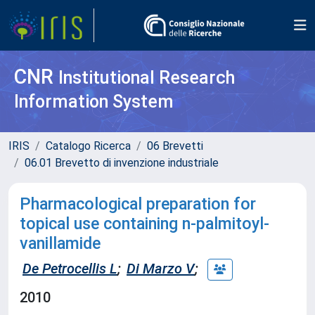
CNR
Institutional Research
Information System
IRIS
Catalogo Ricerca
06 Brevetti
06.01 Brevetto di invenzione industriale
Pharmacological preparation for
topical use containing n-palmitoyl-
vanillamide
De Petrocellis L
;
Di Marzo V
;
2010