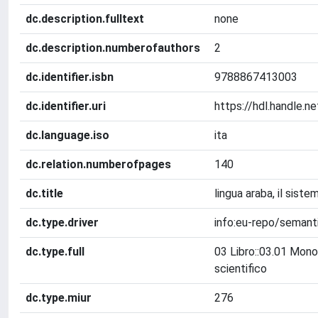
dc.description.fulltext
none
dc.description.numberofauthors
2
dc.identifier.isbn
9788867413003
dc.identifier.uri
https://hdl.handle.
dc.language.iso
ita
dc.relation.numberofpages
140
dc.title
lingua araba, il siste
dc.type.driver
info:eu-repo/semant
dc.type.full
03 Libro::03.01 Mono
scientifico
dc.type.miur
276