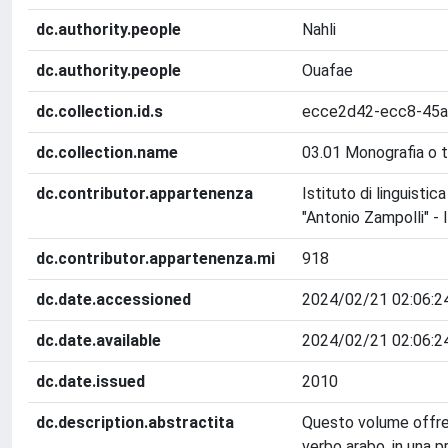
dc.authority.people
Nahli
dc.authority.people
Ouafae
dc.collection.id.s
ecce2d42-ecc8-45a
dc.collection.name
03.01 Monografia o t
dc.contributor.appartenenza
Istituto di linguisti
"Antonio Zampolli" - 
dc.contributor.appartenenza.mi
918
dc.date.accessioned
2024/02/21 02:06:2
dc.date.available
2024/02/21 02:06:2
dc.date.issued
2010
dc.description.abstractita
Questo volume offre
verbo arabo, in una p