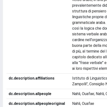
prevalentemente did
struttura di pensiero
linguistiche proprie d
grammaticale araba. 
così la logica che do
sistema verbale ara
cardine nell'organizza
buona parte della mo
di più, al termine del
capitolo dedicato all
alla "frase verbale" e
ai loro rispettivi elem
dc.description.affiliations
Istituto di Linguisti
Zampolli", Consiglio 
dc.description.allpeople
Nahli, Ouafae; Nahli,
dc.description.allpeopleoriginal
Nahli, Ouafae