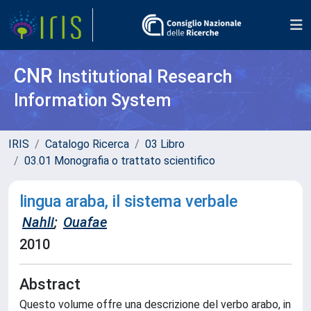
CNR
Institutional Research
Information System
IRIS
Catalogo Ricerca
03 Libro
03.01 Monografia o trattato scientifico
lingua araba, il sistema verbale
Nahli
;
Ouafae
2010
Abstract
Questo volume offre una descrizione del verbo arabo, in