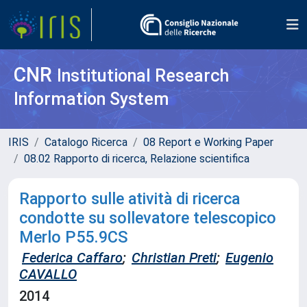
CNR
Institutional Research
Information System
IRIS
Catalogo Ricerca
08 Report e Working Paper
08.02 Rapporto di ricerca, Relazione scientifica
Rapporto sulle atività di ricerca
condotte su sollevatore telescopico
Merlo P55.9CS
Federica Caffaro
;
Christian Preti
;
Eugenio
CAVALLO
2014