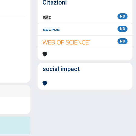
Citazioni
ND
ND
ND
social impact