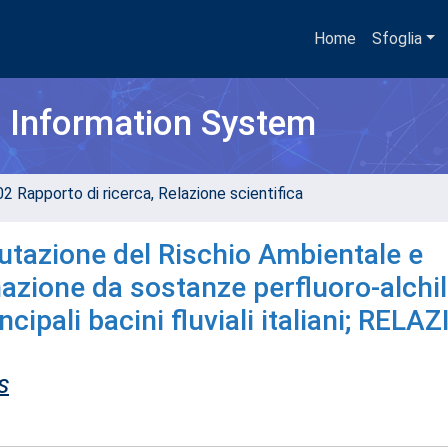
Home
Sfoglia
h Information System
02 Rapporto di ricerca, Relazione scientifica
lutazione del Rischio Ambientale e
nazione da sostanze perfluoro-alchi
ncipali bacini fluviali italiani; RELA
S