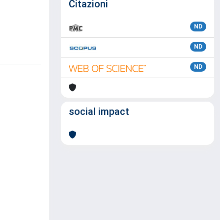
Citazioni
ND
ND
ND
social impact