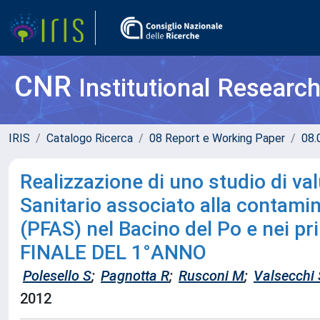
CNR
Institutional Researc
IRIS
Catalogo Ricerca
08 Report e Working Paper
08.
Realizzazione di uno studio di va
Sanitario associato alla contami
(PFAS) nel Bacino del Po e nei pri
FINALE DEL 1°ANNO
Polesello S
;
Pagnotta R
;
Rusconi M
;
Valsecchi 
2012