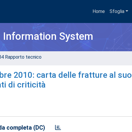
Home
Sfoglia
h Information System
04 Rapporto tecnico
re 2010: carta delle fratture al suo
 di criticità
a completa (DC)