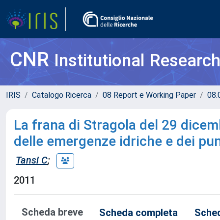
CNR
Institutional Researc
IRIS
Catalogo Ricerca
08 Report e Working Paper
08.
La frana di Stragola del 29 dicemb
delle emergenze idriche e dei punti
Tansi C
;
2011
Scheda breve
Scheda completa
Sched