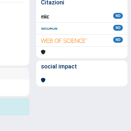
Citazioni
ND
ND
ND
social impact