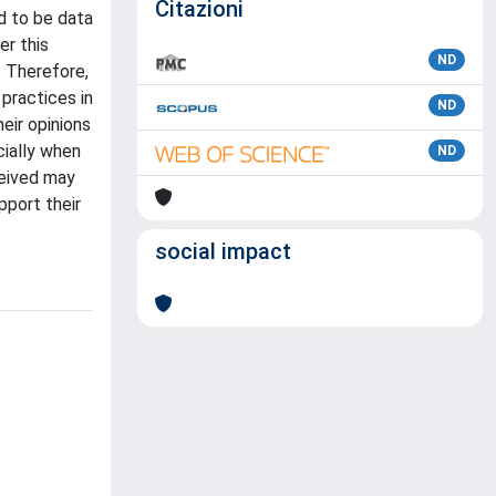
Citazioni
ed to be data
er this
ND
. Therefore,
practices in
ND
eir opinions
cially when
ND
ceived may
pport their
social impact