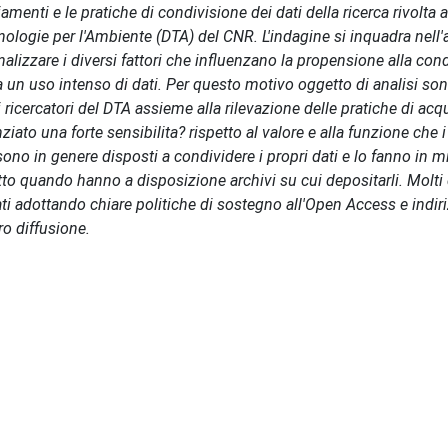
iamenti e le pratiche di condivisione dei dati della ricerca rivolta a
nologie per l'Ambiente (DTA) del CNR. L'indagine si inquadra nell'
nalizzare i diversi fattori che influenzano la propensione alla con
a un uso intenso di dati. Per questo motivo oggetto di analisi son
i ricercatori del DTA assieme alla rilevazione delle pratiche di acq
ziato una forte sensibilita? rispetto al valore e alla funzione che i
 sono in genere disposti a condividere i propri dati e lo fanno in m
tto quando hanno a disposizione archivi su cui depositarli. Molti 
rati adottando chiare politiche di sostegno all'Open Access e indir
ro diffusione.