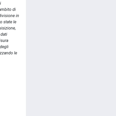
i
ambito di
divisione in
o state le
uisizione,
 dati
isura
degli
izzando le