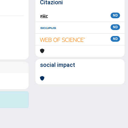
Citazioni
ND
ND
ND
social impact