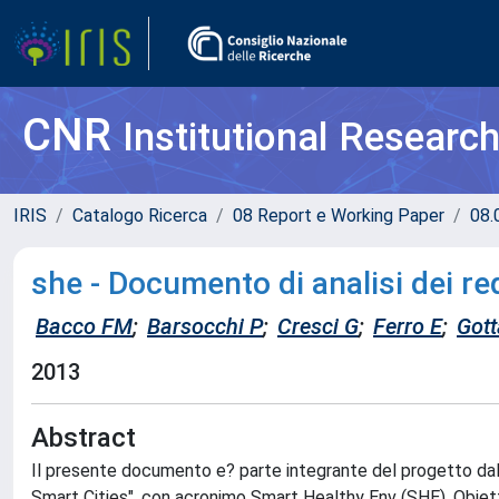
CNR
Institutional Researc
IRIS
Catalogo Ricerca
08 Report e Working Paper
08.
she - Documento di analisi dei req
Bacco FM
;
Barsocchi P
;
Cresci G
;
Ferro E
;
Gott
2013
Abstract
Il presente documento e? parte integrante del progetto dal
Smart Cities", con acronimo Smart Healthy Env (SHE). Obietti