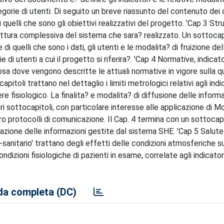
tegorie di utenti. Di seguito un breve riassunto del contenuto dei 
quelli che sono gli obiettivi realizzativi del progetto. 'Cap 3 Str
itettura complessiva del sistema che sara? realizzato. Un sottocap
 di quelli che sono i dati, gli utenti e le modalita? di fruizione del
i utenti a cui il progetto si riferira?. 'Cap 4 Normative, indicato
rposa dove vengono descritte le attuali normative in vigore sulla q
pitoli trattano nel dettaglio i limiti metrologici relativi agli indic
e fisiologico. La finalita? e modalita? di diffusione delle informa
 sottocapitoli, con particolare interesse alle applicazione di Mo
loro protocolli di comunicazione. Il Cap. 4 termina con un sottoca
azione delle informazioni gestite dal sistema SHE. 'Cap 5 Salute
io-sanitario' trattano degli effetti delle condizioni atmosferiche s
izioni fisiologiche di pazienti in esame, correlate agli indicator
a completa (DC)