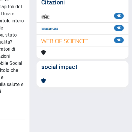
Citazioni
capitoli del
uttura e
ND
itolo intero
le
ND
ri, stato
ND
ualita?
atori di
zioni
bile Social
social impact
pitolo che
 e
ulla salute e
i