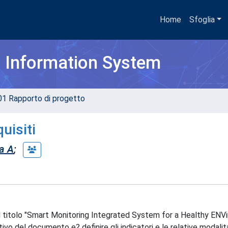
Home
Sfoglia
h Information System
01 Rapporto di progetto
uisiti
a A
;
 titolo "Smart Monitoring Integrated System for a Healthy ENV
vo del documento e? definire gli indicatori e le relative modalit