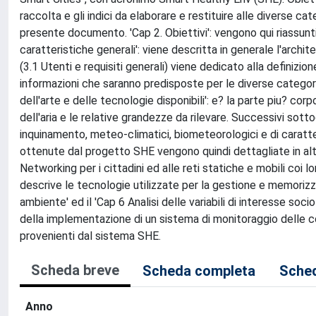
raccolta e gli indici da elaborare e restituire alle diverse ca
presente documento. 'Cap 2. Obiettivi': vengono qui riassunti 
caratteristiche generali': viene descritta in generale l'arch
(3.1 Utenti e requisiti generali) viene dedicato alla definizione
informazioni che saranno predisposte per le diverse categorie d
dell'arte e delle tecnologie disponibili': e? la parte piu? co
dell'aria e le relative grandezze da rilevare. Successivi sottoca
inquinamento, meteo-climatici, biometeorologici e di caratter
ottenute dal progetto SHE vengono quindi dettagliate in altri
Networking per i cittadini ed alle reti statiche e mobili coi 
descrive le tecnologie utilizzate per la gestione e memorizz
ambiente' ed il 'Cap 6 Analisi delle variabili di interesse soc
della implementazione di un sistema di monitoraggio delle cond
provenienti dal sistema SHE.
Scheda breve
Scheda completa
Sched
Anno