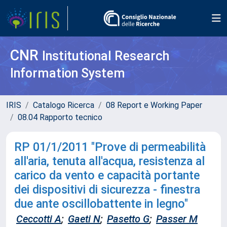
CNR
Institutional Research
Information System
IRIS
Catalogo Ricerca
08 Report e Working Paper
08.04 Rapporto tecnico
RP 01/1/2011 "Prove di permeabilità
all'aria, tenuta all'acqua, resistenza al
carico da vento e capacità portante
dei dispositivi di sicurezza - finestra
due ante oscillobattente in legno"
Ceccotti A
;
Gaeti N
;
Pasetto G
;
Passer M