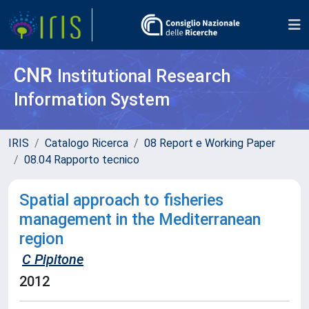
CNR
Institutional Research
Information System
IRIS
Catalogo Ricerca
08 Report e Working Paper
08.04 Rapporto tecnico
Spatial approach to fisheries
management in the Mediterranean
region
C Pipitone
2012