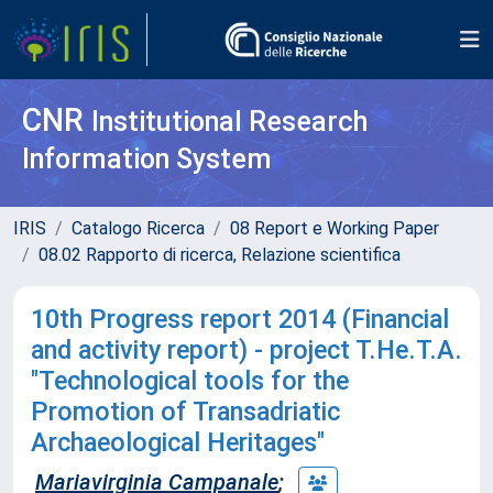
CNR
Institutional Research
Information System
IRIS
Catalogo Ricerca
08 Report e Working Paper
08.02 Rapporto di ricerca, Relazione scientifica
10th Progress report 2014 (Financial
and activity report) - project T.He.T.A.
"Technological tools for the
Promotion of Transadriatic
Archaeological Heritages"
Mariavirginia Campanale
;