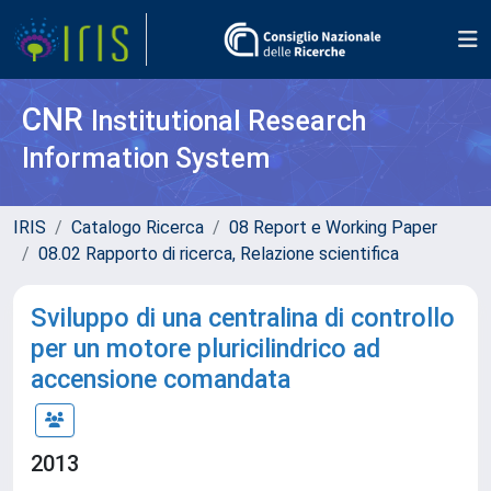
CNR
Institutional Research
Information System
IRIS
Catalogo Ricerca
08 Report e Working Paper
08.02 Rapporto di ricerca, Relazione scientifica
Sviluppo di una centralina di controllo
per un motore pluricilindrico ad
accensione comandata
2013