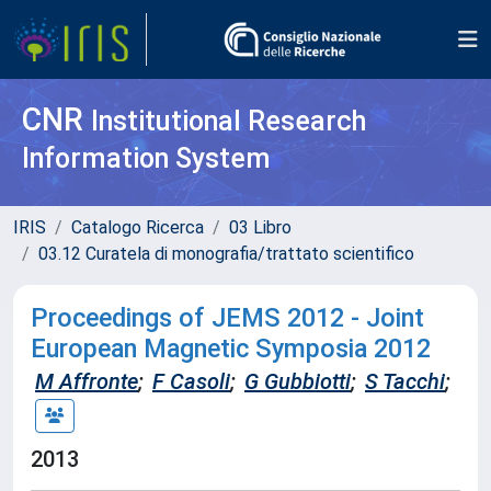
CNR
Institutional Research
Information System
IRIS
Catalogo Ricerca
03 Libro
03.12 Curatela di monografia/trattato scientifico
Proceedings of JEMS 2012 - Joint
European Magnetic Symposia 2012
M Affronte
;
F Casoli
;
G Gubbiotti
;
S Tacchi
;
2013