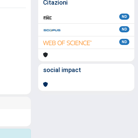
Citazioni
ND
ND
ND
social impact