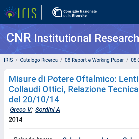
CNR
Institutional Researc
IRIS
Catalogo Ricerca
08 Report e Working Paper
08.
Misure di Potere Oftalmico: Lenti
Collaudi Ottici, Relazione Tecnic
del 20/10/14
Greco V
;
Sordini A
2014