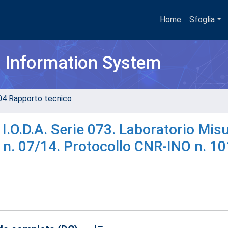
Home
Sfoglia
h Information System
04 Rapporto tecnico
 I.O.D.A. Serie 073. Laboratorio Mis
a n. 07/14. Protocollo CNR-INO n. 1