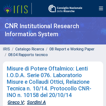
CNR
Institutional Research
Information System
IRIS
Catalogo Ricerca
08 Report e Working Paper
08.04 Rapporto tecnico
Misure di Potere Oftalmico: Lenti
I.O.D.A. Serie 076. Laboratorio
Misure e Collaudi Ottici, Relazione
Tecnica n. 10/14. Protocollo CNR-
INO n. 10158 del 20/10/14
Greco V
;
Sordini A