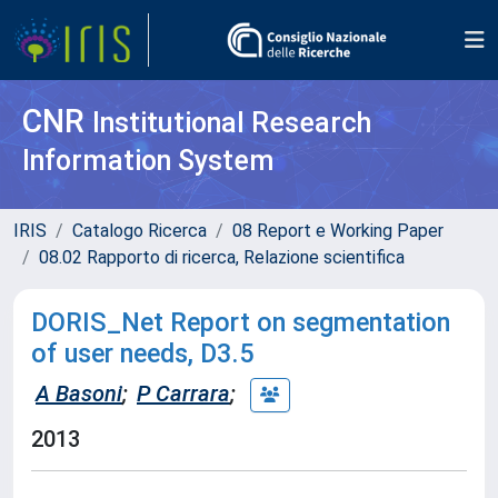
CNR
Institutional Research
Information System
IRIS
Catalogo Ricerca
08 Report e Working Paper
08.02 Rapporto di ricerca, Relazione scientifica
DORIS_Net Report on segmentation
of user needs, D3.5
A Basoni
;
P Carrara
;
2013