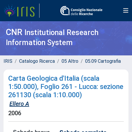
CNR
Institutional Research
Information System
IRIS
Catalogo Ricerca
05 Altro
05.09 Cartografia
Carta Geologica d'Italia (scala
1:50.000), Foglio 261 - Lucca: sezione
261130 (scala 1:10.000)
Ellero A
2006