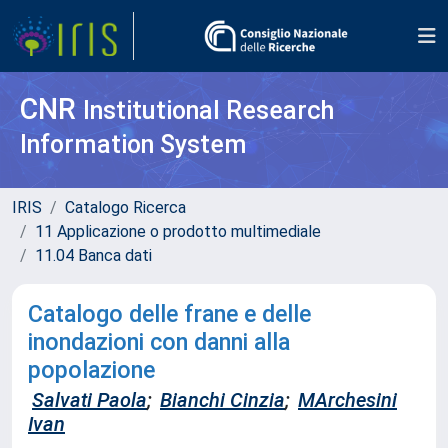
CNR
Institutional Research
Information System
IRIS
Catalogo Ricerca
11 Applicazione o prodotto multimediale
11.04 Banca dati
Catalogo delle frane e delle
inondazioni con danni alla
popolazione
Salvati Paola
;
Bianchi Cinzia
;
MArchesini
Ivan