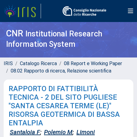
CNR
Institutional Research
Information System
IRIS
Catalogo Ricerca
08 Report e Working Paper
08.02 Rapporto di ricerca, Relazione scientifica
RAPPORTO DI FATTIBILITÀ
TECNICA - 2 DEL SITO PUGLIESE
"SANTA CESAREA TERME (LE)"
RISORSA GEOTERMICA DI BASSA
ENTALPIA
Santaloia F
;
Polemio M
;
Limoni