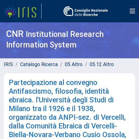
CNR
Institutional Research
Information System
IRIS
Catalogo Ricerca
05 Altro
05.12 Altro
Partecipazione al convegno
Antifascismo, filosofia, identità
ebraica. l'Università degli Studi di
Milano tra il 1926 e il 1938,
organizzato da ANPI-sez. di Vercelli,
dalla Comunità Ebraica di Vercelli-
Biella-Novara-Verbano Cusio Ossola,