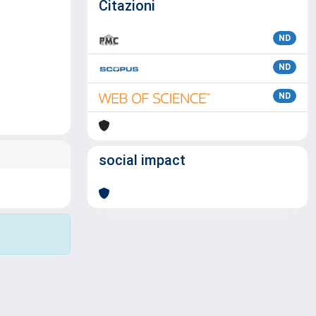
Citazioni
ND
ND
ND
social impact