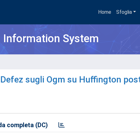
Home
Sfoglia
h Information System
 Defez sugli Ogm su Huffington pos
a completa (DC)