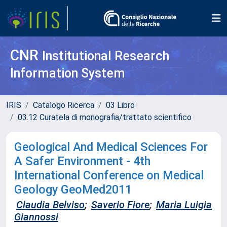
CNR
Institutional Research
Information System
IRIS
Catalogo Ricerca
03 Libro
03.12 Curatela di monografia/trattato scientifico
Geological And Medical Sciences For
A Safer Environment - 4th
International Conference on Medical
Geology GeoMed2011
Claudia Belviso
;
Saverio Fiore
;
Maria Luigia
Giannossi