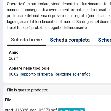
Operativa". In particolare, viene descritto il funzionamento 
numerica conseguenti a sversamenti istantanei di idrocarburi 
preliminare del sistema di previsione integrato (circolazione, 
lagrangiana (drifter) lanciata nel mare di Sardegna nel dicembr
traiettoria più probabile seguita dall'inquinante.
Scheda breve
Scheda completa
Sched
Anno
2014
Appare nelle tipologie:
08.02 Rapporto di ricerca, Relazione scientifica
File in questo prodotto:
File
prod_316326-doc_92370.pdf
accesso aperto