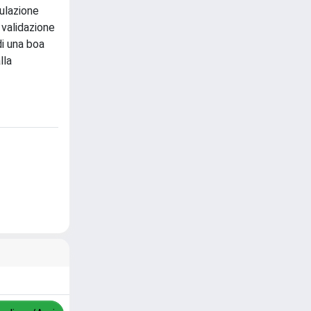
mulazione
 validazione
di una boa
lla