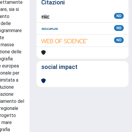
Citazioni
strettamente
re, sia si
mento
ND
 delle
ND
programmare
nte
ND
le masse
zione delle
ografia
te europea
social impact
onale per
limitata a
luzione
lazione
piamento del
regionale
progetto
n mare
rafia