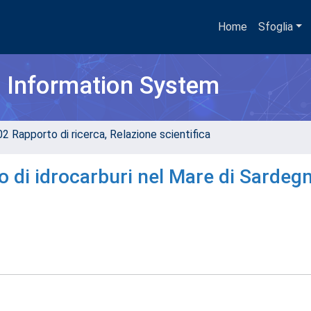
Home
Sfoglia
h Information System
02 Rapporto di ricerca, Relazione scientifica
o di idrocarburi nel Mare di Sardeg