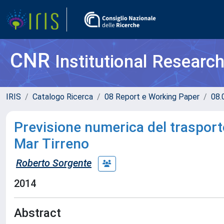
CNR
Institutional Researc
IRIS
Catalogo Ricerca
08 Report e Working Paper
08.
Previsione numerica del trasport
Mar Tirreno
Roberto Sorgente
2014
Abstract