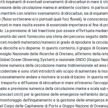
fetti inquinanti di eventuali sversamenti di idrocarburi in mare è 
isione della circolazione marina in ambiente costiero. In particola
i marittimi con relativo sversamento di idrocarburi, sia di inquina
(flussi sotterranei e/o puntuali quali foci fluviali), la conoscenza
ersati in mare risulta essere di essenziale importanza al fine di 
o. La previsione di tali traiettorie può essere effettuata media
intensità dei venti forniscono una stima del percorso seguito dal
icati modelli matematici/numerici in grado di riprodurre la circola
se disciolte e/o disperse. In questo contesto, il gruppo di Ocean
nsiglio Nazionale delle Ricerche di Oristano, all'interno della re
obal Ocean Observing System) e nazionale GNOO (Gruppo Nazi
zione numerica della circolazione marina tridimensionale ad area 
cidentale e sono stati introdotti allo scopo di aumentare la riso
cessariamente andare a risolvere la scala di bacino. In questa re
 trasporto e diffusione di idrocarburi in mare attraverso l'accop
lisi e previsione numerica della circolazione marina a scala sub-
recast.cnr.it) per la gestione delle emergenze nell'ambito del 
l monitoraggio dell'inquinamento e la gestione delle emergenze i
el Corpo delle Capitanerie di Porto e Gruppo Nazione di Oceanog