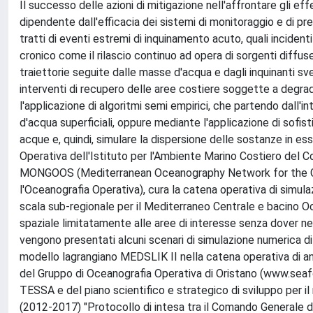
Il successo delle azioni di mitigazione nell'affrontare gli ef
dipendente dall'efficacia dei sistemi di monitoraggio e di prev
tratti di eventi estremi di inquinamento acuto, quali incident
cronico come il rilascio continuo ad opera di sorgenti diffuse 
traiettorie seguite dalle masse d'acqua e dagli inquinanti sv
interventi di recupero delle aree costiere soggette a degrad
l'applicazione di algoritmi semi empirici, che partendo dall'
d'acqua superficiali, oppure mediante l'applicazione di sofist
acque e, quindi, simulare la dispersione delle sostanze in es
Operativa dell'Istituto per l'Ambiente Marino Costiero del Co
MONGOOS (Mediterranean Oceanography Network for the Gl
l'Oceanografia Operativa), cura la catena operativa di simula
scala sub-regionale per il Mediterraneo Centrale e bacino Oc
spaziale limitatamente alle aree di interesse senza dover ne
vengono presentati alcuni scenari di simulazione numerica di
modello lagrangiano MEDSLIK II nella catena operativa di ana
del Gruppo di Oceanografia Operativa di Oristano (www.seafo
TESSA e del piano scientifico e strategico di sviluppo per i
(2012-2017) "Protocollo di intesa tra il Comando Generale d