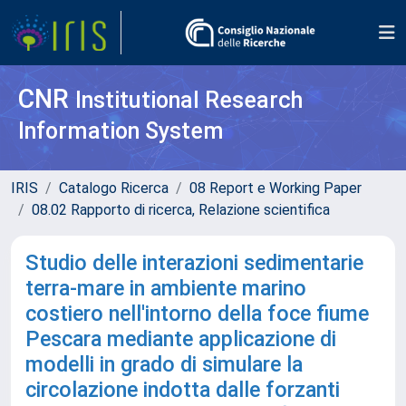
CNR
Institutional Research
Information System
IRIS
Catalogo Ricerca
08 Report e Working Paper
08.02 Rapporto di ricerca, Relazione scientifica
Studio delle interazioni sedimentarie
terra-mare in ambiente marino
costiero nell'intorno della foce fiume
Pescara mediante applicazione di
modelli in grado di simulare la
circolazione indotta dalle forzanti